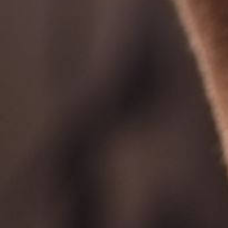
با
هدف
ارتقاء
سطح
کیفی
آموزش
موسیقی
با
تکیه
بر
اساتید
تحصیل
کرده
با
تجربه
اقدام