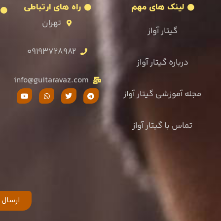
خبر
نک های مهم
راه های ارتباطی
گیتار
نامه
آواز
تهران
گیتار آواز
چیزی
یک
را
رسانه
۰۹۱۹۳۷۲۸۹۸۲
ره گیتار آواز
در
از
راستای
info@guitaravaz.com
دست
پیشبرد
وزشی گیتار آواز
ندهید
سطح
،
آموزش
با گیتار آواز
هم
آکادمیک
اکنون
موسیقی
عضو
در
شوید.
کشور
است
ارسال
که