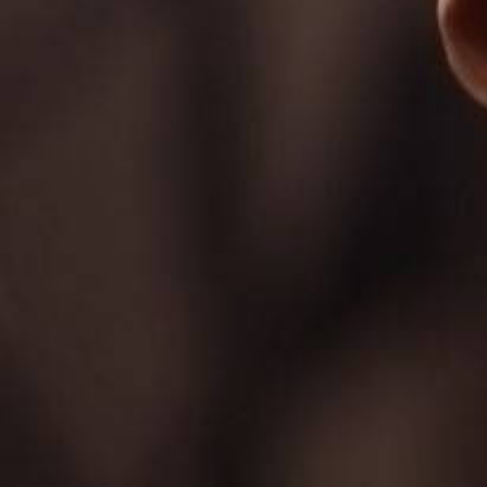
و
بنیانگذار
آن
میثم
صادق
از
اساتید
گیتار
کلاسیک،
پاپ
و
تحصیل
کرده
در
رشته