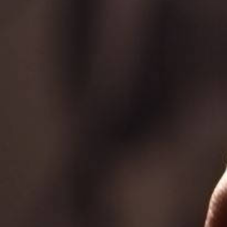
به
فعالیت
نموده
است.
این
مجموعه
از
سال
1400
آغاز
به
فعالیت
کرده
و
موسس